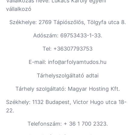
Vállalkozás neve: Lukács Károly egyéni
vállalkozó
Székhelye: 2769 Tápiószőlős, Tölgyfa utca 8.
Adószám: 69753433-1-33.
Tel: +36307793753
E-mail: info
@
arfolyamtudos.hu
Tárhelyszolgáltató adtai
Tárhely szolgáltató: Magyar Hosting Kft.
Székhely: 1132 Budapest, Victor Hugo utca 18-
22.
Telefonszám: + 36 1 700 2323.