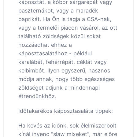
káposztát, a kóbor sárgarépát vagy
paszternákot, vagy a maradék
paprikát. Ha Ön is tagja a CSA-nak,
vagy a termelői piacon vásárol, az ott
található zöldségek közül sokat
hozzáadhat ehhez a
káposztasalátához - például
karalábét, fehérrépát, céklát vagy
kelbimbót. Ilyen egyszerű, hasznos
módja annak, hogy több egészséges
zöldséget adjunk a mindennapi
étrendünkhöz.
Időtakarékos káposztasaláta tippek:
Ha kevés az időnk, sok élelmiszerbolt
kínál ínyenc "slaw mixeket", már előre