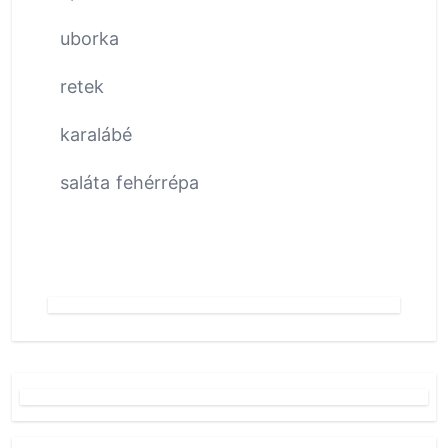
uborka
retek
karalábé
saláta fehérrépa