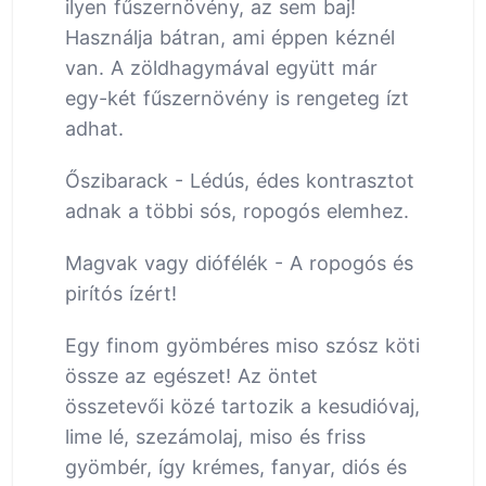
ilyen fűszernövény, az sem baj!
Használja bátran, ami éppen kéznél
van. A zöldhagymával együtt már
egy-két fűszernövény is rengeteg ízt
adhat.
Őszibarack - Lédús, édes kontrasztot
adnak a többi sós, ropogós elemhez.
Magvak vagy diófélék - A ropogós és
pirítós ízért!
Egy finom gyömbéres miso szósz köti
össze az egészet! Az öntet
összetevői közé tartozik a kesudióvaj,
lime lé, szezámolaj, miso és friss
gyömbér, így krémes, fanyar, diós és