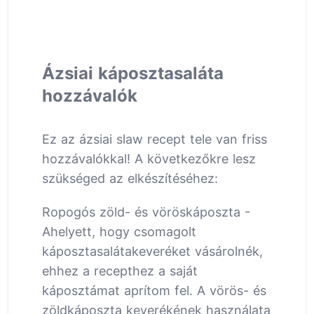
Ázsiai káposztasaláta
hozzávalók
Ez az ázsiai slaw recept tele van friss
hozzávalókkal! A következőkre lesz
szükséged az elkészítéséhez:
Ropogós zöld- és vöröskáposzta -
Ahelyett, hogy csomagolt
káposztasalátakeveréket vásárolnék,
ehhez a recepthez a saját
káposztámat aprítom fel. A vörös- és
zöldkáposzta keverékének használata