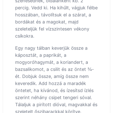
szenesednek, oldalanként kb. 2
percig. Vedd ki. Ha kihűlt, vágjuk félbe
hosszában, távolítsuk el a szárat, a
bordákat és a magokat, majd
szeleteljük fel vízszintesen vékony
csíkokra.
Egy nagy tálban keverjük össze a
káposztát, a paprikát, a
mogyoróhagymát, a koriandert, a
bazsalikomot, a csilit és az öntet ¾-
ét. Dobjuk össze, amíg össze nem
keveredik. Add hozzá a maradék
öntetet, ha kívánod, és ízesítsd ízlés
szerint néhány csipet tengeri sóval.
Tálaljuk a pirított dióval, magvakkal és
szeletelt őszibarackkal körítve.