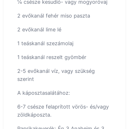
¼ csésze kesudió- vagy mogyoróvaj
2 evőkanál fehér miso paszta
2 evőkanál lime lé
1 teáskanál szezámolaj
1 teáskanál reszelt gyömbér
2-5 evőkanál víz, vagy szükség
szerint
A káposztasalátához:
6-7 csésze felaprított vörös- és/vagy
zöldkáposzta.
Paprikakeverék: Én 3 Anaheim és 3