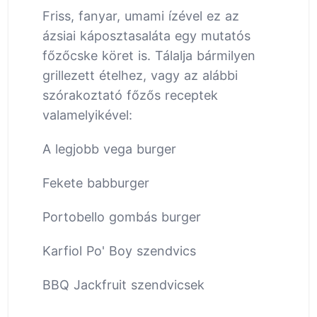
Friss, fanyar, umami ízével ez az
ázsiai káposztasaláta egy mutatós
főzőcske köret is. Tálalja bármilyen
grillezett ételhez, vagy az alábbi
szórakoztató főzős receptek
valamelyikével:
A legjobb vega burger
Fekete babburger
Portobello gombás burger
Karfiol Po' Boy szendvics
BBQ Jackfruit szendvicsek