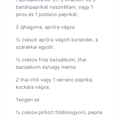
banánpaprikát használtam; vagy 1
piros és 1 poblano paprikát.
2 újhagyma, apróra vágva
½ csésze apróra vágott koriander, a
szárakkal együtt.
½ csésze friss bazsalikom, thai
bazsalikom és/vagy menta
2 thai chili vagy 1 serrano paprika,
kockára vágva.
Tengeri só
¼ csésze pirított földimogyoró, pepita