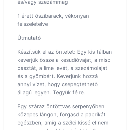
és/vagy szezámmag
1 érett őszibarack, vékonyan
felszeletelve
Útmutató
Készítsük el az öntetet: Egy kis tálban
keverjük össze a kesudióvajat, a miso
pasztát, a lime levét, a szezámolajat
és a gyömbért. Keverjünk hozzá
annyi vizet, hogy csepegtethető
állagú legyen. Tegyük félre.
Egy száraz öntöttvas serpenyőben
közepes lángon, forgasd a paprikát
egészben, amíg a szélei kissé el nem