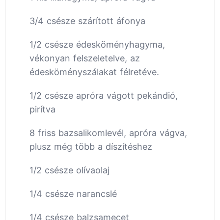
3/4 csésze szárított áfonya
1/2 csésze édesköményhagyma,
vékonyan felszeletelve, az
édesköményszálakat félretéve.
1/2 csésze apróra vágott pekándió,
pirítva
8 friss bazsalikomlevél, apróra vágva,
plusz még több a díszítéshez
1/2 csésze olívaolaj
1/4 csésze narancslé
1/4 csésze balzsamecet