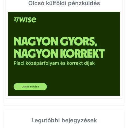
Olcsó külföldi pénzküldés
Legutóbbi bejegyzések