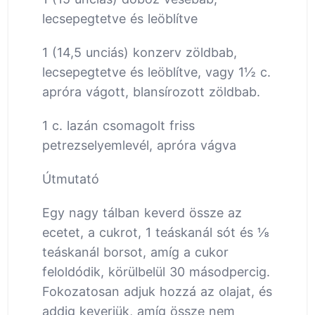
lecsepegtetve és leöblítve
1 (14,5 unciás) konzerv zöldbab,
lecsepegtetve és leöblítve, vagy 1½ c.
apróra vágott, blansírozott zöldbab.
1 c. lazán csomagolt friss
petrezselyemlevél, apróra vágva
Útmutató
Egy nagy tálban keverd össze az
ecetet, a cukrot, 1 teáskanál sót és ⅛
teáskanál borsot, amíg a cukor
feloldódik, körülbelül 30 másodpercig.
Fokozatosan adjuk hozzá az olajat, és
addig keverjük, amíg össze nem