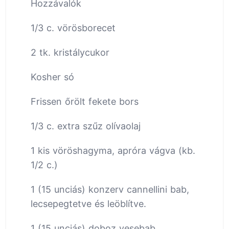
Hozzávalók
1/3 c. vörösborecet
2 tk. kristálycukor
Kosher só
Frissen őrölt fekete bors
1/3 c. extra szűz olívaolaj
1 kis vöröshagyma, apróra vágva (kb.
1/2 c.)
1 (15 unciás) konzerv cannellini bab,
lecsepegtetve és leöblítve.
1 (15 unciás) doboz vesebab,