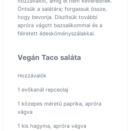
hozzávalóit, amíg el nem keverednek.
Öntsük a salátára; forgassuk össze,
hogy bevonja. Díszítsük további
apróra vágott bazsalikommal és a
félretett édesköményszálakkal.
Vegán Taco saláta
Hozzávalók
1 evőkanál repceolaj
1 közepes méretű paprika, apróra
vágva
1 kis hagyma, apróra vágva