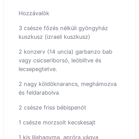
Hozzávalók
3 csésze főzés nélküli gyöngyház
kuszkusz (izraeli kuszkusz)
2 konzerv (14 uncia) garbanzo bab
vagy csicseriborsó, leöblítve és
lecsepegtetve.
2 nagy köldöknarancs, meghámozva
és feldarabolva
2 csésze friss bébispenót
1 csésze morzsolt kecskesajt
1 kis lilahagyma, apróra vágva