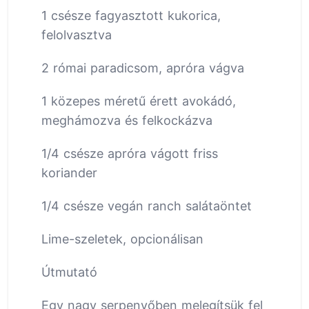
1 csésze fagyasztott kukorica,
felolvasztva
2 római paradicsom, apróra vágva
1 közepes méretű érett avokádó,
meghámozva és felkockázva
1/4 csésze apróra vágott friss
koriander
1/4 csésze vegán ranch salátaöntet
Lime-szeletek, opcionálisan
Útmutató
Egy nagy serpenyőben melegítsük fel