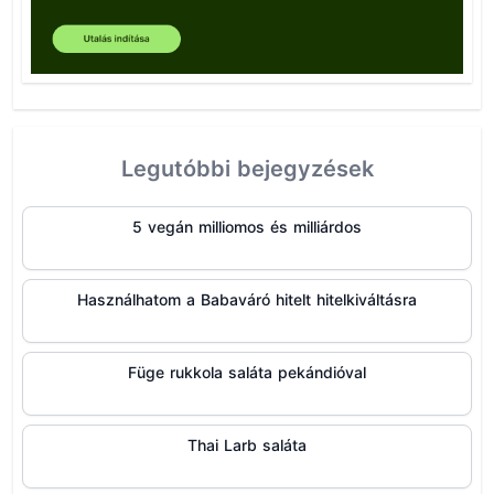
Legutóbbi bejegyzések
5 vegán milliomos és milliárdos
Használhatom a Babaváró hitelt hitelkiváltásra
Füge rukkola saláta pekándióval
Thai Larb saláta