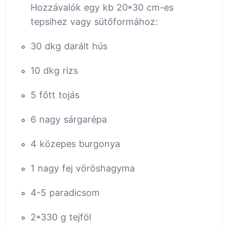
Hozzávalók egy kb 20*30 cm-es
tepsihez vagy sütőformához:
30 dkg darált hús
10 dkg rizs
5 főtt tojás
6 nagy sárgarépa
4 közepes burgonya
1 nagy fej vöröshagyma
4-5 paradicsom
2*330 g tejföl