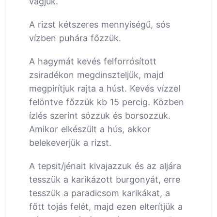
vágjuk.
A rizst kétszeres mennyiségű, sós
vízben puhára főzzük.
A hagymát kevés felforrósított
zsiradékon megdinszteljük, majd
megpirítjuk rajta a húst. Kevés vízzel
felöntve főzzük kb 15 percig. Közben
ízlés szerint sózzuk és borsozzuk.
Amikor elkészült a hús, akkor
belekeverjük a rizst.
A tepsit/jénait kivajazzuk és az aljára
tesszük a karikázott burgonyát, erre
tesszük a paradicsom karikákat, a
főtt tojás felét, majd ezen elterítjük a