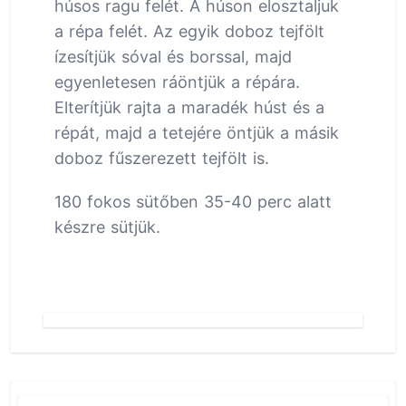
húsos ragu felét. A húson elosztaljuk
a répa felét. Az egyik doboz tejfölt
ízesítjük sóval és borssal, majd
egyenletesen ráöntjük a répára.
Elterítjük rajta a maradék húst és a
répát, majd a tetejére öntjük a másik
doboz fűszerezett tejfölt is.
180 fokos sütőben 35-40 perc alatt
készre sütjük.