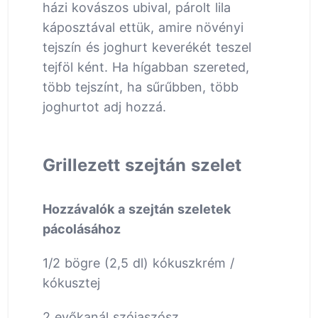
házi kovászos ubival, párolt lila
káposztával ettük, amire növényi
tejszín és joghurt keverékét teszel
tejföl ként. Ha hígabban szereted,
több tejszínt, ha sűrűbben, több
joghurtot adj hozzá.
Grillezett szejtán szelet
Hozzávalók a szejtán szeletek
pácolásához
1/2 bögre (2,5 dl) kókuszkrém /
kókusztej
2 evőkanál szójaszósz