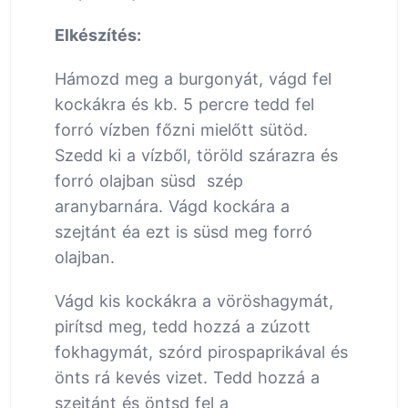
Elkészítés:
Hámozd meg a burgonyát, vágd fel
kockákra és kb. 5 percre tedd fel
forró vízben főzni mielőtt sütöd.
Szedd ki a vízből, töröld szárazra és
forró olajban süsd szép
aranybarnára. Vágd kockára a
szejtánt éa ezt is süsd meg forró
olajban.
Vágd kis kockákra a vöröshagymát,
pirítsd meg, tedd hozzá a zúzott
fokhagymát, szórd pirospaprikával és
önts rá kevés vizet. Tedd hozzá a
szejtánt és öntsd fel a