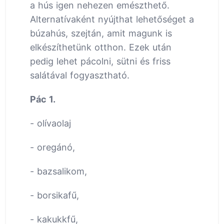
a hús igen nehezen emészthető.
Alternatívaként nyújthat lehetőséget a
búzahús, szejtán, amit magunk is
elkészíthetünk otthon. Ezek után
pedig lehet pácolni, sütni és friss
salátával fogyasztható.
Pác 1.
- olívaolaj
- oregánó,
- bazsalikom,
- borsikafű,
- kakukkfű,