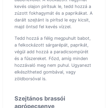
kevés olajon pirítsuk le, tedd hozzá a
zúzott fokhagymát és a paprikákat. A
darált szejtánt is pirítsd le egy kicsit,
majd öntsd fel kevés vízzel.
Tedd hozzá a félig megpuhult babot,
a felkockázott sárgarépát, paprikát,
végül add hozzá a paradicsompürét
és a fűszereket. Főzd, amíg minden
hozzávaló meg nem puhul. Ugyanezt
elkészítheted gombával, vagy
zöldborsóval is.
Szejtános brassói
aprópecsenye