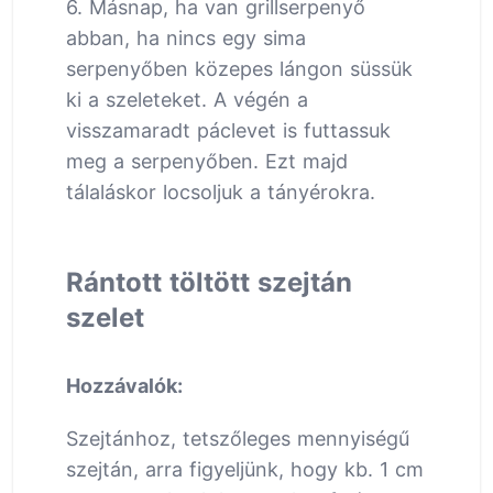
6. Másnap, ha van grillserpenyő
abban, ha nincs egy sima
serpenyőben közepes lángon süssük
ki a szeleteket. A végén a
visszamaradt páclevet is futtassuk
meg a serpenyőben. Ezt majd
tálaláskor locsoljuk a tányérokra.
Rántott töltött szejtán
szelet
Hozzávalók:
Szejtánhoz, tetszőleges mennyiségű
szejtán, arra figyeljünk, hogy kb. 1 cm