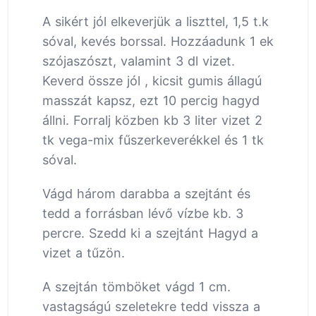
A sikért jól elkeverjük a liszttel, 1,5 t.k
sóval, kevés borssal. Hozzáadunk 1 ek
szójaszószt, valamint 3 dl vizet.
Keverd össze jól , kicsit gumis állagú
masszát kapsz, ezt 10 percig hagyd
állni. Forralj közben kb 3 liter vizet 2
tk vega-mix fűszerkeverékkel és 1 tk
sóval.
Vágd három darabba a szejtánt és
tedd a forrásban lévő vízbe kb. 3
percre. Szedd ki a szejtánt Hagyd a
vizet a tűzön.
A szejtán tömböket vágd 1 cm.
vastagságú szeletekre tedd vissza a