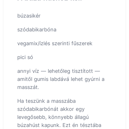
búzasikér
szódabikarbóna
vegamix/ízlés szerinti fűszerek
pici só
annyi víz — lehetőleg tisztított —
amitől gumis labdává lehet gyúrni a
masszát.
Ha teszünk a masszába
szódabikarbónát akkor egy
levegősebb, könnyebb állagú
búzahúst kapunk. Ezt én tésztába