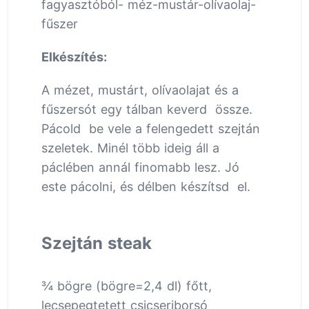
fagyasztóból- méz-mustár-olívaolaj-
fűszer
Elkészítés:
A mézet, mustárt, olívaolajat és a
fűszersót egy tálban keverd össze.
Pácold be vele a felengedett szejtán
szeletek. Minél több ideig áll a
páclében annál finomabb lesz. Jó
este pácolni, és délben készítsd el.
Szejtán steak
¾ bögre (bögre=2,4 dl) főtt,
lecsepegtetett csicseriborsó