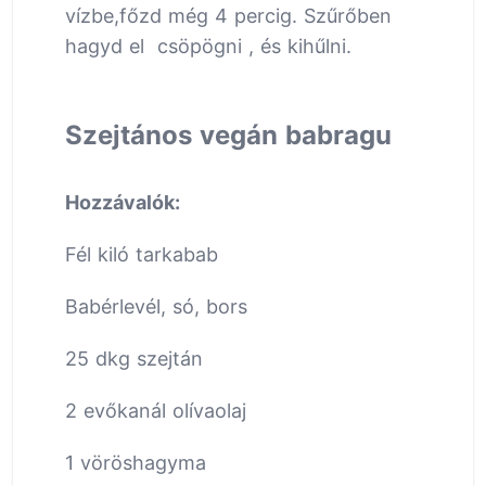
vízbe,főzd még 4 percig. Szűrőben
hagyd el csöpögni , és kihűlni.
Szejtános vegán babragu
Hozzávalók:
Fél kiló tarkabab
Babérlevél, só, bors
25 dkg szejtán
2 evőkanál olívaolaj
1 vöröshagyma