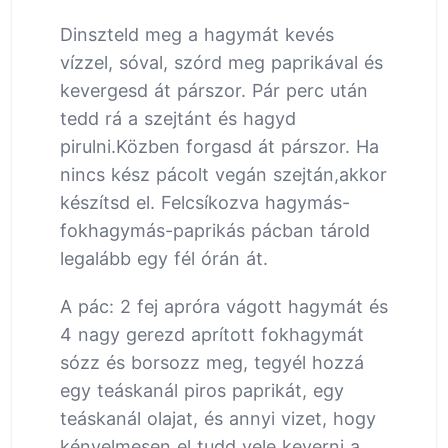
Dinszteld meg a hagymát kevés
vízzel, sóval, szórd meg paprikával és
kevergesd át párszor. Pár perc után
tedd rá a szejtánt és hagyd
pirulni.Közben forgasd át párszor. Ha
nincs kész pácolt vegán szejtán,akkor
készítsd el. Felcsíkozva hagymás-
fokhagymás-paprikás pácban tárold
legalább egy fél órán át.
A pác: 2 fej apróra vágott hagymát és
4 nagy gerezd aprított fokhagymát
sózz és borsozz meg, tegyél hozzá
egy teáskanál piros paprikát, egy
teáskanál olajat, és annyi vizet, hogy
kényelmesen el tudd vele keverni a