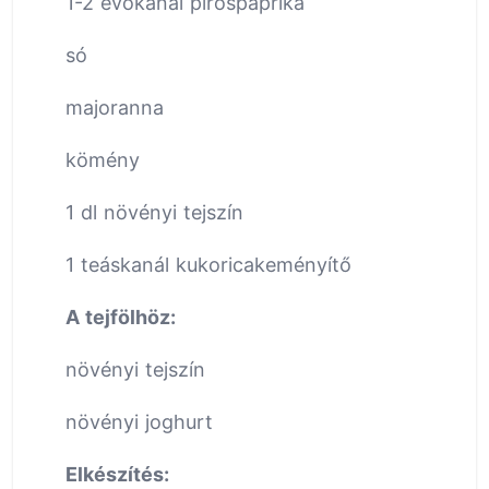
1-2 evőkanál pirospaprika
só
majoranna
kömény
1 dl növényi tejszín
1 teáskanál kukoricakeményítő
A tejfölhöz:
növényi tejszín
növényi joghurt
Elkészítés: