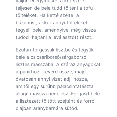
váljon el egymástól a két szelet
teljesen de bele tudd tölteni a tofu
tölteléket. Ha ketté szelte a
búzahúst, akkor annyi tölteléket
tegyél bele, amennyivel még vissza
tudod hajtani a leválasztott részt.
Ezután forgassuk lisztbe és tegyük
bele a csicseriborsó/sárgaborsó
lisztes masszába. A száraz anyagokat
a panírhoz keverd össze, majd
óvatosan annyi vizet adj hozzá,
amitől egy sűrűbb palacsintatészta
állagú massza nem lesz. Forgasd bele
a lisztezett töltött szejtánt és forró
olajban aranybarnára sütöd.