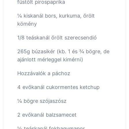
füstölt pirospaprika
¼ kiskanál bors, kurkuma, őrölt
kömény
1/8 teáskanál őrölt szerecsendió
265g búzasikér (kb. 1 és ¾ bögre, de
ajánlott mérleggel kimérni)
Hozzávalók a páchoz
4 evőkanál cukormentes ketchup
¼ bögre szójaszósz
2 evőkanál balzsamecet
½ teáskanál fokhagymapor,