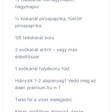
hagymapor
½ kiskanál pirospaprika, füstölt
pirospaprika
1/8 teáskanál bors
2 evőkanál eritrit – vagy más
édesítőszer
1 evőkanál folyékony füst
Hiányzik 1-2 alapanyag? Vedd meg az
éden prémium.hu-n 1
Tedd fel a vizet melegedni.
Késes aprítóban dolgozd össze