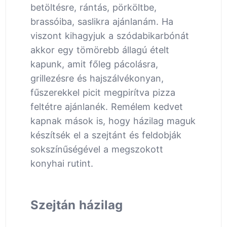
betöltésre, rántás, pörköltbe,
brassóiba, saslikra ajánlanám. Ha
viszont kihagyjuk a szódabikarbónát
akkor egy tömörebb állagú ételt
kapunk, amit főleg pácolásra,
grillezésre és hajszálvékonyan,
fűszerekkel picit megpirítva pizza
feltétre ajánlanék. Remélem kedvet
kapnak mások is, hogy házilag maguk
készítsék el a szejtánt és feldobják
sokszínűségével a megszokott
konyhai rutint.
Szejtán házilag