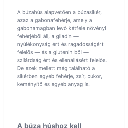
A búzahús alapvetően a búzasikér,
azaz a gabonafehérje, amely a
gabonamagban levő kétféle növényi
fehérjéből áll, a gliadin —
nyúlékonyság ért és ragadósságért
felelős — és a glutenin ből —
szilárdság ért és ellenállásért felelős.
De ezek mellett még található a
sikérben egyéb fehérje, zsír, cukor,
keményítő és egyéb anyag is.
A búza húshoz kell