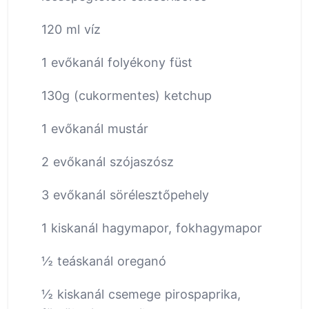
120 ml víz
1 evőkanál folyékony füst
130g (cukormentes) ketchup
1 evőkanál mustár
2 evőkanál szójaszósz
3 evőkanál sörélesztőpehely
1 kiskanál hagymapor, fokhagymapor
½ teáskanál oreganó
½ kiskanál csemege pirospaprika,