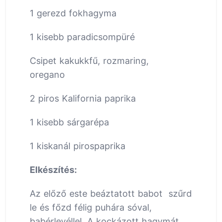
1 gerezd fokhagyma
1 kisebb paradicsompüré
Csipet kakukkfű, rozmaring,
oregano
2 piros Kalifornia paprika
1 kisebb sárgarépa
1 kiskanál pirospaprika
Elkészítés:
Az előző este beáztatott babot szűrd
le és főzd félig puhára sóval,
babérlevéllel. A kockázott hagymát