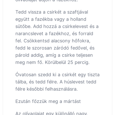
Tedd vissza a csirkét a szaftjával
együtt a fazékba vagy a holland
sütőbe. Add hozzá a csirkelevest és a
narancslevet a fazékhoz, és forrald
fel. Csökkentsd alacsony hőfokra,
fedd le szorosan záródó fedővel, és
párold addig, amíg a csirke teljesen
meg nem fő. Körülbelül 25 percig.
Óvatosan szedd ki a csirkét egy tiszta
tálba, és tedd félre. A húslevest tedd
félre későbbi felhasználásra.
Ezután főzzük meg a mártást
Az olívaolajat egy különálló nagy,