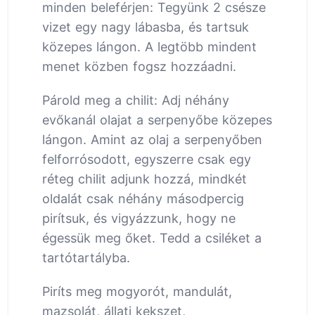
minden beleférjen: Tegyünk 2 csésze
vizet egy nagy lábasba, és tartsuk
közepes lángon. A legtöbb mindent
menet közben fogsz hozzáadni.
Párold meg a chilit: Adj néhány
evőkanál olajat a serpenyőbe közepes
lángon. Amint az olaj a serpenyőben
felforrósodott, egyszerre csak egy
réteg chilit adjunk hozzá, mindkét
oldalát csak néhány másodpercig
pirítsuk, és vigyázzunk, hogy ne
égessük meg őket. Tedd a csiléket a
tartótartályba.
Piríts meg mogyorót, mandulát,
mazsolát, állati kekszet,