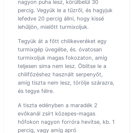
nagyon puha lesz, körülbelül 30
percig. Vegyük le a tűzről, és hagyjuk
lefedve 20 percig állni, hogy kissé
lehűljön, mielőtt turmixoljuk.
Tegyük át a főtt chilikeveréket egy
turmixgép üvegébe, és. óvatosan
turmixoljuk magas fokozaton, amíg
teljesen sima nem lesz. Öblítse le a
chilifőzéshez használt serpenyőt,
amíg tiszta nem lesz, törölje szárazra,
és tegye félre.
A tiszta edényben a maradék 2
evőkanál zsírt közepes-magas
hőfokon nagyon forróra hevítse, kb. 1
percig, vagy amíg apró