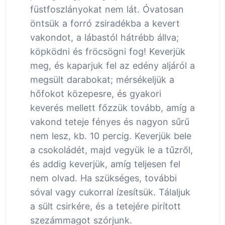
füstfoszlányokat nem lát. Óvatosan
öntsük a forró zsiradékba a kevert
vakondot, a lábastól hátrébb állva;
köpködni és fröcsögni fog! Keverjük
meg, és kaparjuk fel az edény aljáról a
megsült darabokat; mérsékeljük a
hőfokot közepesre, és gyakori
keverés mellett főzzük tovább, amíg a
vakond teteje fényes és nagyon sűrű
nem lesz, kb. 10 percig. Keverjük bele
a csokoládét, majd vegyük le a tűzről,
és addig keverjük, amíg teljesen fel
nem olvad. Ha szükséges, további
sóval vagy cukorral ízesítsük. Tálaljuk
a sült csirkére, és a tetejére pirított
szezámmagot szórjunk.