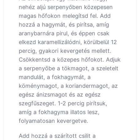
nehéz aljú serpenyőben közepesen
magas hőfokon melegítsd fel. Add
hozzá a hagymát, és pirítsa, amíg
aranybarnára pirul, és éppen csak
elkezd karamellizálódni, körülbelül 12
percig, gyakori kevergetés mellett.
Csökkentsd a közepes hőfokot. Adjuk
a serpenyőbe a tökmagot, a szeletelt
mandulát, a fokhagymát, a
köménymagot, a koriandermagot, az
egész ánizsmagot és az egész
szegfűszeget. 1-2 percig pirítsuk,
amíg a fokhagyma illatos lesz,
folyamatosan kevergetve.
Add hozzá a szárított csilit a