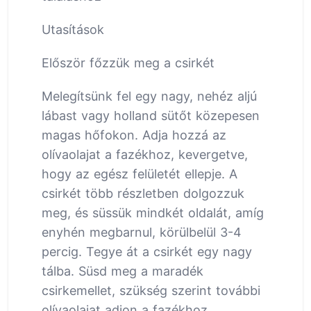
Utasítások
Először főzzük meg a csirkét
Melegítsünk fel egy nagy, nehéz aljú
lábast vagy holland sütőt közepesen
magas hőfokon. Adja hozzá az
olívaolajat a fazékhoz, kevergetve,
hogy az egész felületét ellepje. A
csirkét több részletben dolgozzuk
meg, és süssük mindkét oldalát, amíg
enyhén megbarnul, körülbelül 3-4
percig. Tegye át a csirkét egy nagy
tálba. Süsd meg a maradék
csirkemellet, szükség szerint további
olívaolajat adjon a fazékhoz.