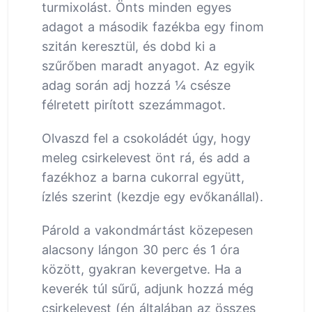
turmixolást. Önts minden egyes
adagot a második fazékba egy finom
szitán keresztül, és dobd ki a
szűrőben maradt anyagot. Az egyik
adag során adj hozzá ¼ csésze
félretett pirított szezámmagot.
Olvaszd fel a csokoládét úgy, hogy
meleg csirkelevest önt rá, és add a
fazékhoz a barna cukorral együtt,
ízlés szerint (kezdje egy evőkanállal).
Párold a vakondmártást közepesen
alacsony lángon 30 perc és 1 óra
között, gyakran kevergetve. Ha a
keverék túl sűrű, adjunk hozzá még
csirkelevest (én általában az összes