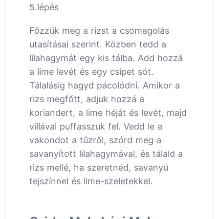
5.lépés
Főzzük meg a rizst a csomagolás
utasításai szerint. Közben tedd a
lilahagymát egy kis tálba. Add hozzá
a lime levét és egy csipet sót.
Tálalásig hagyd pácolódni. Amikor a
rizs megfőtt, adjuk hozzá a
koriandert, a lime héját és levét, majd
villával puffasszuk fel. Vedd le a
vakondot a tűzről, szórd meg a
savanyított lilahagymával, és tálald a
rizs mellé, ha szeretnéd, savanyú
tejszínnel és lime-szeletekkel.