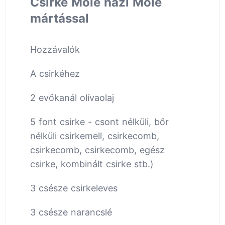
Csirke Mole házi Mole
mártással
Hozzávalók
A csirkéhez
2 evőkanál olívaolaj
5 font csirke - csont nélküli, bőr
nélküli csirkemell, csirkecomb,
csirkecomb, csirkecomb, egész
csirke, kombinált csirke stb.)
3 csésze csirkeleves
3 csésze narancslé