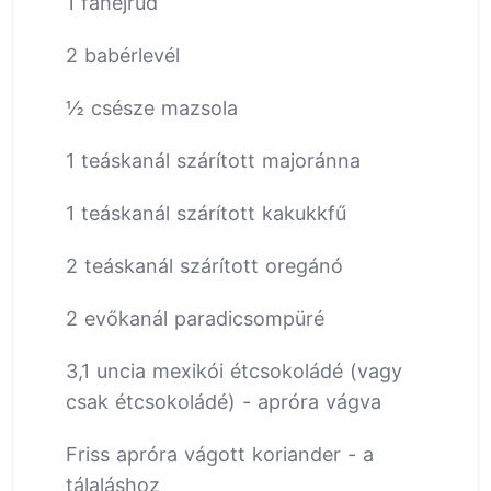
1 fahéjrúd
2 babérlevél
½ csésze mazsola
1 teáskanál szárított majoránna
1 teáskanál szárított kakukkfű
2 teáskanál szárított oregánó
2 evőkanál paradicsompüré
3,1 uncia mexikói étcsokoládé (vagy
csak étcsokoládé) - apróra vágva
Friss apróra vágott koriander - a
tálaláshoz