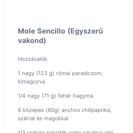
Mole Sencillo (Egyszerű
vakond)
Hozzávalók
1 nagy (123 g) római paradicsom,
kimagozva
1/4 nagy (71 g) fehér hagyma
6 közepes (60g) anchos chilipaprika,
szárral és magokkal
1/3 csésze zsiradék vagy növényi olaj