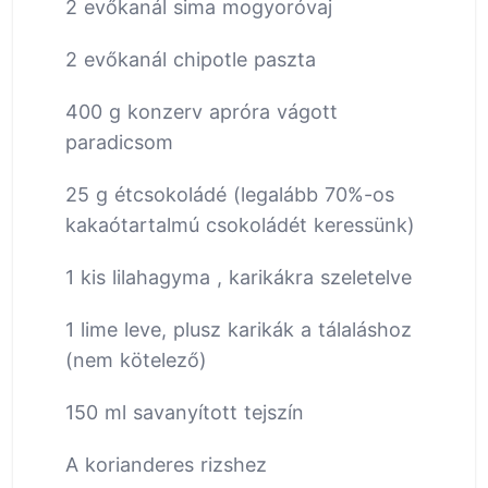
2 evőkanál sima mogyoróvaj
2 evőkanál chipotle paszta
400 g konzerv apróra vágott
paradicsom
25 g étcsokoládé (legalább 70%-os
kakaótartalmú csokoládét keressünk)
1 kis lilahagyma , karikákra szeletelve
1 lime leve, plusz karikák a tálaláshoz
(nem kötelező)
150 ml savanyított tejszín
A korianderes rizshez