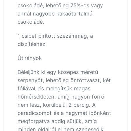
csokoládé, lehetőleg 75%-os vagy
annál nagyobb kakaótartalmú
csokoládé.
1 csipet pirított szezámmag, a
díszítéshez
Útirányok
Béleljünk ki egy közepes méretű
serpenyőt, lehetőleg öntöttvasat, két
fóliával, és melegítsük magas
hőmérsékleten, amíg nagyon forró
nem lesz, körülbelül 2 percig. A
paradicsomot és a hagymát időnként
megforgatva addig sütjük, amíg
minden oldalról el nem szenesedik,