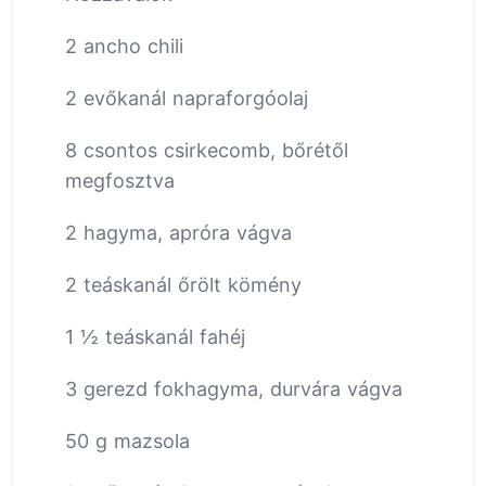
2 ancho chili
2 evőkanál napraforgóolaj
8 csontos csirkecomb, bőrétől
megfosztva
2 hagyma, apróra vágva
2 teáskanál őrölt kömény
1 ½ teáskanál fahéj
3 gerezd fokhagyma, durvára vágva
50 g mazsola