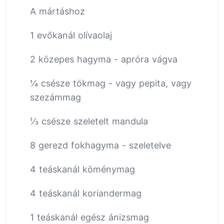
A mártáshoz
1 evőkanál olívaolaj
2 közepes hagyma - apróra vágva
¼ csésze tökmag - vagy pepita, vagy
szezámmag
⅓ csésze szeletelt mandula
8 gerezd fokhagyma - szeletelve
4 teáskanál köménymag
4 teáskanál koriandermag
1 teáskanál egész ánizsmag