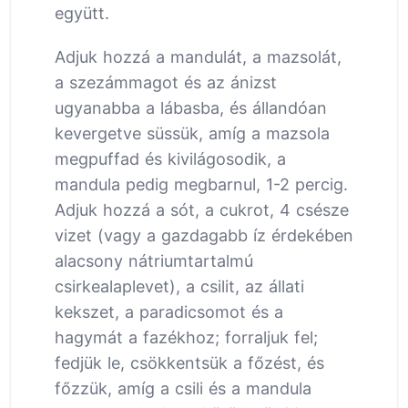
együtt.
Adjuk hozzá a mandulát, a mazsolát,
a szezámmagot és az ánizst
ugyanabba a lábasba, és állandóan
kevergetve süssük, amíg a mazsola
megpuffad és kivilágosodik, a
mandula pedig megbarnul, 1-2 percig.
Adjuk hozzá a sót, a cukrot, 4 csésze
vizet (vagy a gazdagabb íz érdekében
alacsony nátriumtartalmú
csirkealaplevet), a csilit, az állati
kekszet, a paradicsomot és a
hagymát a fazékhoz; forraljuk fel;
fedjük le, csökkentsük a főzést, és
főzzük, amíg a csili és a mandula