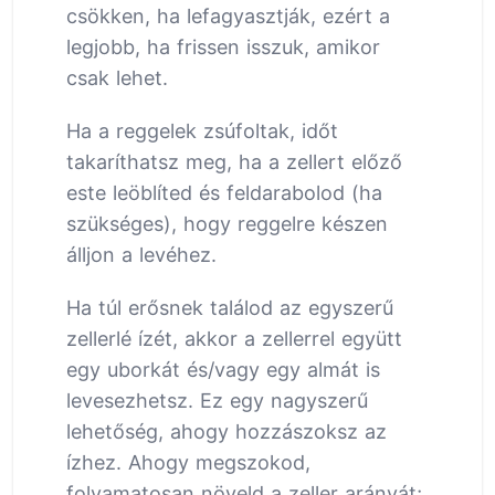
csökken, ha lefagyasztják, ezért a
legjobb, ha frissen isszuk, amikor
csak lehet.
Ha a reggelek zsúfoltak, időt
takaríthatsz meg, ha a zellert előző
este leöblíted és feldarabolod (ha
szükséges), hogy reggelre készen
álljon a levéhez.
Ha túl erősnek találod az egyszerű
zellerlé ízét, akkor a zellerrel együtt
egy uborkát és/vagy egy almát is
levesezhetsz. Ez egy nagyszerű
lehetőség, ahogy hozzászoksz az
ízhez. Ahogy megszokod,
folyamatosan növeld a zeller arányát;