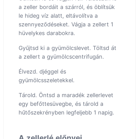
a zeller bordáit a szárról, és öblítsük
le hideg víz alatt, eltávolítva a
szennyeződéseket. Vágja a zellert 1
hüvelykes darabokra.
Gyűjtsd ki a gyümölcslevet. Töltsd át
a zellert a gyümölcscentrifugán.
Élvezd. djéggel és
gyümölcsszeletekkel.
Tárold. Öntsd a maradék zellerlevet
egy befőttesüvegbe, és tárold a
hűtőszekrényben legfeljebb 1 napig.
A zellerlé előnyei