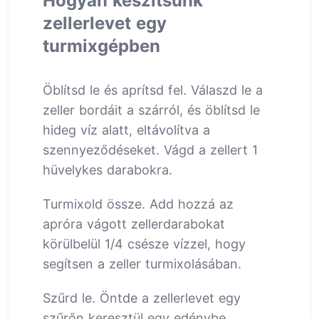
Hogyan készítsünk
zellerlevet egy
turmixgépben
Öblítsd le és aprítsd fel. Válaszd le a
zeller bordáit a szárról, és öblítsd le
hideg víz alatt, eltávolítva a
szennyeződéseket. Vágd a zellert 1
hüvelykes darabokra.
Turmixold össze. Add hozzá az
apróra vágott zellerdarabokat
körülbelül 1/4 csésze vízzel, hogy
segítsen a zeller turmixolásában.
Szűrd le. Öntde a zellerlevet egy
szűrőn keresztül egy edénybe.