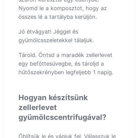
Nyomd le a komposztot, hogy az
összes lé a tartályba kerüljön.
Jó étvágyat! Jéggel és
gyümölcsszeletekkel tálaljuk.
Tárold. Öntsd a maradék zellerlevet
egy befőttesüvegbe, és tároljd a
hűtőszekrényben legfeljebb 1 napig.
Hogyan készítsünk
zellerlevet
gyümölcscentrifugával?
Öblítsük le és vágjuk fel. Válasszuk le