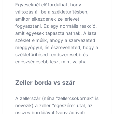
Egyeseknél előfordulhat, hogy
változás áll be a székletürítésben,
amikor elkezdenek zellerlevet
fogyasztani. Ez egy normális reakció,
amit egyesek tapasztalhatnak. A laza
széklet elmúlik, ahogy a szervezeted
meggyógyul, és észreveheted, hogy a
székletürítésed rendszeresebb és
egészségesebb lesz, mint valaha.
Zeller borda vs szár
A zellerszár (néha "zellercsokornak" is
nevezik) a zeller "egészére" utal, az
összes bordájával (vagy ágával)