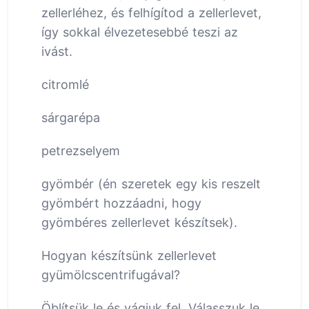
zellerléhez, és felhígítod a zellerlevet,
így sokkal élvezetesebbé teszi az
ivást.
citromlé
sárgarépa
petrezselyem
gyömbér (én szeretek egy kis reszelt
gyömbért hozzáadni, hogy
gyömbéres zellerlevet készítsek).
Hogyan készítsünk zellerlevet
gyümölcscentrifugával?
Öblítsük le és vágjuk fel. Válasszuk le